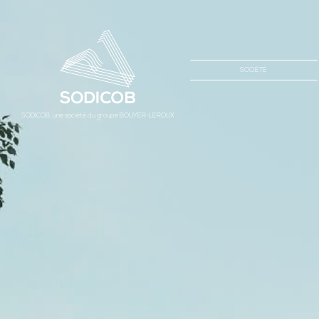
SOCIÉTÉ
SODICOB, une société du groupe BOUYER-LEROUX